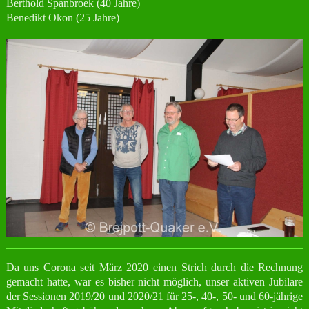
Berthold Spanbroek (40 Jahre)
Benedikt Okon (25 Jahre)
Da uns Corona seit März 2020 einen Strich durch die Rechnung
gemacht hatte, war es bisher nicht möglich, unser aktiven Jubilare
der Sessionen 2019/20 und 2020/21 für 25-, 40-, 50- und 60-jährige