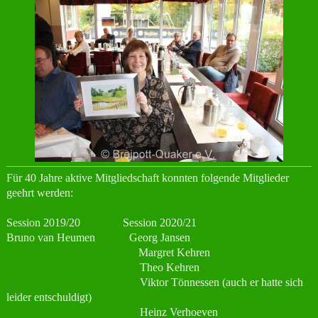
Für 40 Jahre aktive Mitgliedschaft konnten folgende Mitglieder
geehrt werden:
Session 2019/20 Session 2020/21
Bruno van Heumen Georg Jansen
Margret Kehren
Theo Kehren
Viktor Tönnessen (auch er hatte sich
leider entschuldigt)
Heinz Verhoeven