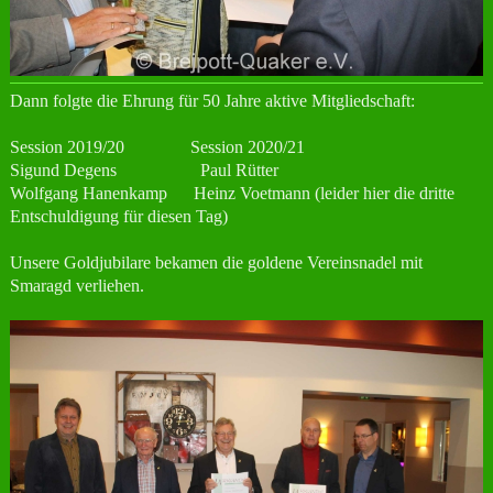
Dann folgte die Ehrung für 50 Jahre aktive Mitgliedschaft:
Session 2019/20 Session 2020/21
Sigund Degens Paul Rütter
Wolfgang Hanenkamp Heinz Voetmann (leider hier die dritte
Entschuldigung für diesen Tag)
Unsere Goldjubilare bekamen die goldene Vereinsnadel mit
Smaragd verliehen.