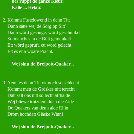
bes rüppt de ganze Kleut:
Källe ... Helau!
2. Kömmt Fastelowend in denn Titt
Dann sätte wej de Sörg op Sitt´
Dann wörd gesonge, wörd geschunkelt
So manches in de Bütt gemunkelt
Ett wörd geprüft, ett wörd gelacht
Ett es enn woare Pracht.
Wej sinn de Brejpott-Quaker...
3. Aenn es denn Titt ok noch so schlecht
Kommt mett de Gröskes nitt terecht
Datt sall ons nitt so lecht affhalde
Wej bliewe trotzdem doch die Alde
De Quakers van denn alde Rhin
Dröm hochdatt Gläske Winn!
Wej sinn de Brejpott-Quaker...