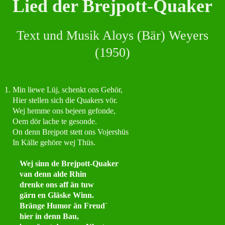
Lied der Brejpott-Quaker
Text und Musik Aloys (Bär) Weyers
(1950)
1. Min liewe Lüj, schenkt ons Gehör,
Hier stellen sich die Quakers vör.
Wej hemme ons bejeen gefonde,
Oem dör lache te gesonde.
On denn Brejpott stett ons Vojershüs
In Källe gehöre wej Thüs.
Wej sinn de Brejpott-Quaker
van denn alde Rhin
drenke ons aff än tuw
gärn en Gläske Winn.
Bränge Humor än Freud´
hier in denn Bau,