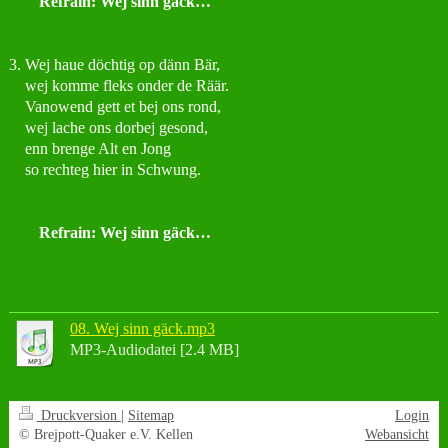
Refrain: Wej sinn gäck…
3. Wej haue döchtig op dänn Bär,
wej komme fleks onder de Räär.
Vanowend gett et bej ons rond,
wej lache ons dorbej gesond,
enn brenge Alt en Jong
so rechteg hier in Schwung.
Refrain: Wej sinn gäck…
08. Wej sinn gäck.mp3
MP3-Audiodatei [2.4 MB]
Druckversion
|
Sitemap
Login
© Brejpott-Quaker e.V. Kellen
Webansicht