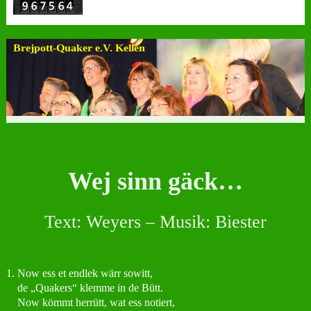
Brejpott-Quaker e.V. Kellen
Wej sinn gäck…
Text: Weyers – Musik: Biester
1. Now ess et endlek wärr sowitt,
de „Quakers“ klemme in de Bütt.
Now kömmt herrütt, wat ess notiert,