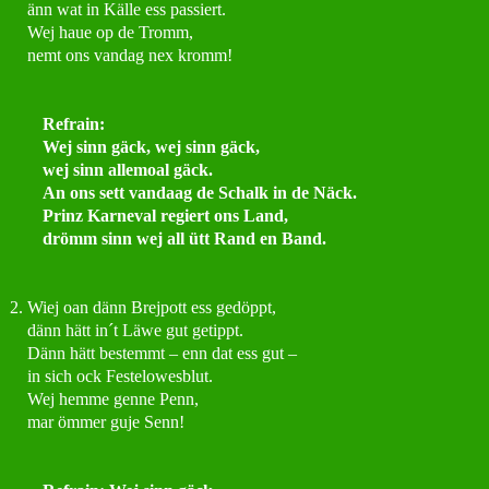
änn wat in Källe ess passiert.
Wej haue op de Tromm,
nemt ons vandag nex kromm!
Refrain:
Wej sinn gäck, wej sinn gäck,
wej sinn allemoal gäck.
An ons sett vandaag de Schalk in de Näck.
Prinz Karneval regiert ons Land,
drömm sinn wej all ütt Rand en Band.
2. Wiej oan dänn Brejpott ess gedöppt,
dänn hätt in´t Läwe gut getippt.
Dänn hätt bestemmt – enn dat ess gut –
in sich ock Festelowesblut.
Wej hemme genne Penn,
mar ömmer guje Senn!